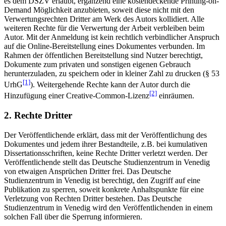
es dem DSZV erlaubt, ergänzend eine kostendeckende Printing-on-
Demand Möglichkeit anzubieten, soweit diese nicht mit den
Verwertungsrechten Dritter am Werk des Autors kollidiert. Alle
weiteren Rechte für die Verwertung der Arbeit verbleiben beim
Autor. Mit der Anmeldung ist kein rechtlich verbindlicher Anspruch
auf die Online-Bereitstellung eines Dokumentes verbunden. Im
Rahmen der öffentlichen Bereitstellung sind Nutzer berechtigt,
Dokumente zum privaten und sonstigen eigenen Gebrauch
herunterzuladen, zu speichern oder in kleiner Zahl zu drucken (§ 53
[1]
UrhG
). Weitergehende Rechte kann der Autor durch die
[2]
Hinzufügung einer Creative-Common-Lizenz
einräumen.
2. Rechte Dritter
Der Veröffentlichende erklärt, dass mit der Veröffentlichung des
Dokumentes und jedem ihrer Bestandteile, z.B. bei kumulativen
Dissertationsschriften, keine Rechte Dritter verletzt werden. Der
Veröffentlichende stellt das Deutsche Studienzentrum in Venedig
von etwaigen Ansprüchen Dritter frei. Das Deutsche
Studienzentrum in Venedig ist berechtigt, den Zugriff auf eine
Publikation zu sperren, soweit konkrete Anhaltspunkte für eine
Verletzung von Rechten Dritter bestehen. Das Deutsche
Studienzentrum in Venedig wird den Veröffentlichenden in einem
solchen Fall über die Sperrung informieren.