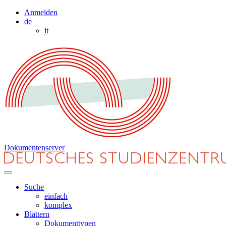
Anmelden
de
it
Dokumentenserver
Suche
einfach
komplex
Blättern
Dokumenttypen