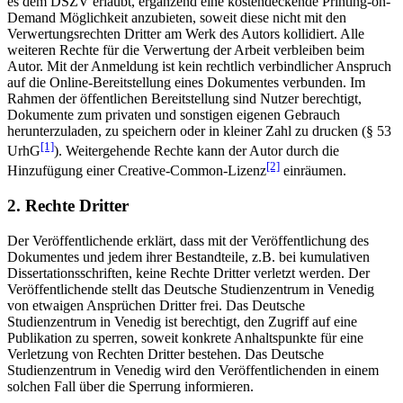
es dem DSZV erlaubt, ergänzend eine kostendeckende Printing-on-
Demand Möglichkeit anzubieten, soweit diese nicht mit den
Verwertungsrechten Dritter am Werk des Autors kollidiert. Alle
weiteren Rechte für die Verwertung der Arbeit verbleiben beim
Autor. Mit der Anmeldung ist kein rechtlich verbindlicher Anspruch
auf die Online-Bereitstellung eines Dokumentes verbunden. Im
Rahmen der öffentlichen Bereitstellung sind Nutzer berechtigt,
Dokumente zum privaten und sonstigen eigenen Gebrauch
herunterzuladen, zu speichern oder in kleiner Zahl zu drucken (§ 53
[1]
UrhG
). Weitergehende Rechte kann der Autor durch die
[2]
Hinzufügung einer Creative-Common-Lizenz
einräumen.
2. Rechte Dritter
Der Veröffentlichende erklärt, dass mit der Veröffentlichung des
Dokumentes und jedem ihrer Bestandteile, z.B. bei kumulativen
Dissertationsschriften, keine Rechte Dritter verletzt werden. Der
Veröffentlichende stellt das Deutsche Studienzentrum in Venedig
von etwaigen Ansprüchen Dritter frei. Das Deutsche
Studienzentrum in Venedig ist berechtigt, den Zugriff auf eine
Publikation zu sperren, soweit konkrete Anhaltspunkte für eine
Verletzung von Rechten Dritter bestehen. Das Deutsche
Studienzentrum in Venedig wird den Veröffentlichenden in einem
solchen Fall über die Sperrung informieren.