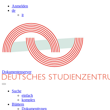
Anmelden
de
it
Dokumentenserver
Suche
einfach
komplex
Blättern
Dokumenttypen