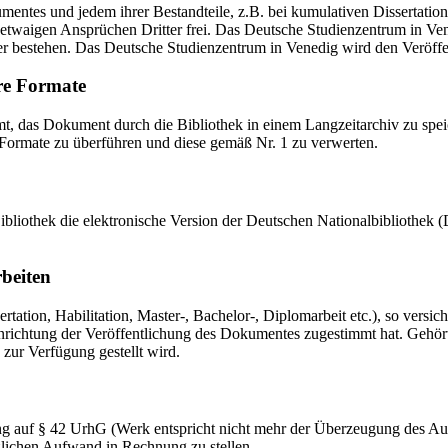
mentes und jedem ihrer Bestandteile, z.B. bei kumulativen Dissertations
etwaigen Ansprüchen Dritter frei. Das Deutsche Studienzentrum in Vened
er bestehen. Das Deutsche Studienzentrum in Venedig wird den Veröffen
re Formate
das Dokument durch die Bibliothek in einem Langzeitarchiv zu speiche
 Formate zu überführen und diese gemäß Nr. 1 zu verwerten.
 Bibliothek die elektronische Version der Deutschen Nationalbibliothe
rbeiten
ation, Habilitation, Master-, Bachelor-, Diplomarbeit etc.), so versich
ichtung der Veröffentlichung des Dokumentes zugestimmt hat. Gehört zu
 zur Verfügung gestellt wird.
ng auf § 42 UrhG (Werk entspricht nicht mehr der Überzeugung des Au
zlichen Aufwand in Rechnung zu stellen.