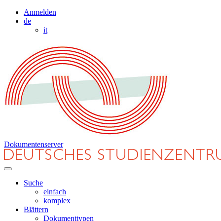
Anmelden
de
it
Dokumentenserver
Suche
einfach
komplex
Blättern
Dokumenttypen