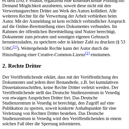
es dem DSZV erlaubt, ergänzend eine kostendeckende Printing-on-
Demand Möglichkeit anzubieten, soweit diese nicht mit den
Verwertungsrechten Dritter am Werk des Autors kollidiert. Alle
weiteren Rechte für die Verwertung der Arbeit verbleiben beim
Autor. Mit der Anmeldung ist kein rechtlich verbindlicher Anspruch
auf die Online-Bereitstellung eines Dokumentes verbunden. Im
Rahmen der öffentlichen Bereitstellung sind Nutzer berechtigt,
Dokumente zum privaten und sonstigen eigenen Gebrauch
herunterzuladen, zu speichern oder in kleiner Zahl zu drucken (§ 53
[1]
UrhG
). Weitergehende Rechte kann der Autor durch die
[2]
Hinzufügung einer Creative-Common-Lizenz
einräumen.
2. Rechte Dritter
Der Veröffentlichende erklärt, dass mit der Veröffentlichung des
Dokumentes und jedem ihrer Bestandteile, z.B. bei kumulativen
Dissertationsschriften, keine Rechte Dritter verletzt werden. Der
Veröffentlichende stellt das Deutsche Studienzentrum in Venedig
von etwaigen Ansprüchen Dritter frei. Das Deutsche
Studienzentrum in Venedig ist berechtigt, den Zugriff auf eine
Publikation zu sperren, soweit konkrete Anhaltspunkte für eine
Verletzung von Rechten Dritter bestehen. Das Deutsche
Studienzentrum in Venedig wird den Veröffentlichenden in einem
solchen Fall über die Sperrung informieren.