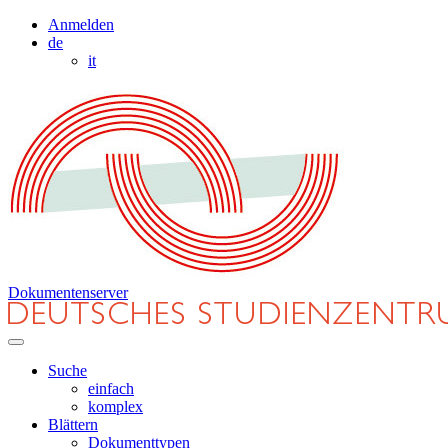
Anmelden
de
it
Dokumentenserver
Suche
einfach
komplex
Blättern
Dokumenttypen