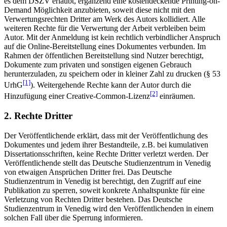
es dem DSZV erlaubt, ergänzend eine kostendeckende Printing-on-
Demand Möglichkeit anzubieten, soweit diese nicht mit den
Verwertungsrechten Dritter am Werk des Autors kollidiert. Alle
weiteren Rechte für die Verwertung der Arbeit verbleiben beim
Autor. Mit der Anmeldung ist kein rechtlich verbindlicher Anspruch
auf die Online-Bereitstellung eines Dokumentes verbunden. Im
Rahmen der öffentlichen Bereitstellung sind Nutzer berechtigt,
Dokumente zum privaten und sonstigen eigenen Gebrauch
herunterzuladen, zu speichern oder in kleiner Zahl zu drucken (§ 53
[1]
UrhG
). Weitergehende Rechte kann der Autor durch die
[2]
Hinzufügung einer Creative-Common-Lizenz
einräumen.
2. Rechte Dritter
Der Veröffentlichende erklärt, dass mit der Veröffentlichung des
Dokumentes und jedem ihrer Bestandteile, z.B. bei kumulativen
Dissertationsschriften, keine Rechte Dritter verletzt werden. Der
Veröffentlichende stellt das Deutsche Studienzentrum in Venedig
von etwaigen Ansprüchen Dritter frei. Das Deutsche
Studienzentrum in Venedig ist berechtigt, den Zugriff auf eine
Publikation zu sperren, soweit konkrete Anhaltspunkte für eine
Verletzung von Rechten Dritter bestehen. Das Deutsche
Studienzentrum in Venedig wird den Veröffentlichenden in einem
solchen Fall über die Sperrung informieren.