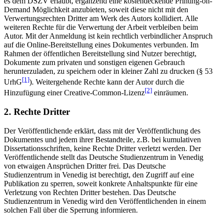
es dem DSZV erlaubt, ergänzend eine kostendeckende Printing-on-
Demand Möglichkeit anzubieten, soweit diese nicht mit den
Verwertungsrechten Dritter am Werk des Autors kollidiert. Alle
weiteren Rechte für die Verwertung der Arbeit verbleiben beim
Autor. Mit der Anmeldung ist kein rechtlich verbindlicher Anspruch
auf die Online-Bereitstellung eines Dokumentes verbunden. Im
Rahmen der öffentlichen Bereitstellung sind Nutzer berechtigt,
Dokumente zum privaten und sonstigen eigenen Gebrauch
herunterzuladen, zu speichern oder in kleiner Zahl zu drucken (§ 53
[1]
UrhG
). Weitergehende Rechte kann der Autor durch die
[2]
Hinzufügung einer Creative-Common-Lizenz
einräumen.
2. Rechte Dritter
Der Veröffentlichende erklärt, dass mit der Veröffentlichung des
Dokumentes und jedem ihrer Bestandteile, z.B. bei kumulativen
Dissertationsschriften, keine Rechte Dritter verletzt werden. Der
Veröffentlichende stellt das Deutsche Studienzentrum in Venedig
von etwaigen Ansprüchen Dritter frei. Das Deutsche
Studienzentrum in Venedig ist berechtigt, den Zugriff auf eine
Publikation zu sperren, soweit konkrete Anhaltspunkte für eine
Verletzung von Rechten Dritter bestehen. Das Deutsche
Studienzentrum in Venedig wird den Veröffentlichenden in einem
solchen Fall über die Sperrung informieren.