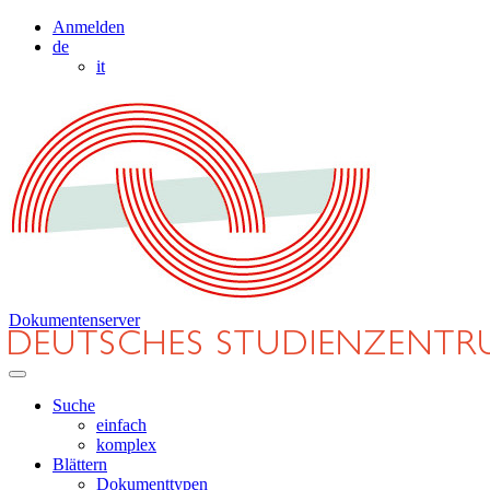
Anmelden
de
it
Dokumentenserver
Suche
einfach
komplex
Blättern
Dokumenttypen