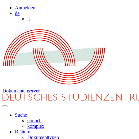
Anmelden
de
it
Dokumentenserver
Suche
einfach
komplex
Blättern
Dokumenttypen