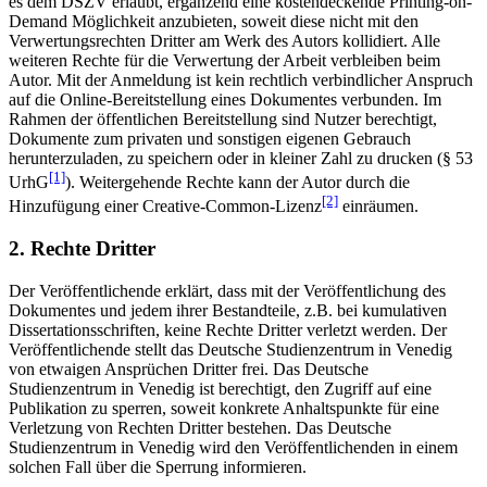
es dem DSZV erlaubt, ergänzend eine kostendeckende Printing-on-
Demand Möglichkeit anzubieten, soweit diese nicht mit den
Verwertungsrechten Dritter am Werk des Autors kollidiert. Alle
weiteren Rechte für die Verwertung der Arbeit verbleiben beim
Autor. Mit der Anmeldung ist kein rechtlich verbindlicher Anspruch
auf die Online-Bereitstellung eines Dokumentes verbunden. Im
Rahmen der öffentlichen Bereitstellung sind Nutzer berechtigt,
Dokumente zum privaten und sonstigen eigenen Gebrauch
herunterzuladen, zu speichern oder in kleiner Zahl zu drucken (§ 53
[1]
UrhG
). Weitergehende Rechte kann der Autor durch die
[2]
Hinzufügung einer Creative-Common-Lizenz
einräumen.
2. Rechte Dritter
Der Veröffentlichende erklärt, dass mit der Veröffentlichung des
Dokumentes und jedem ihrer Bestandteile, z.B. bei kumulativen
Dissertationsschriften, keine Rechte Dritter verletzt werden. Der
Veröffentlichende stellt das Deutsche Studienzentrum in Venedig
von etwaigen Ansprüchen Dritter frei. Das Deutsche
Studienzentrum in Venedig ist berechtigt, den Zugriff auf eine
Publikation zu sperren, soweit konkrete Anhaltspunkte für eine
Verletzung von Rechten Dritter bestehen. Das Deutsche
Studienzentrum in Venedig wird den Veröffentlichenden in einem
solchen Fall über die Sperrung informieren.