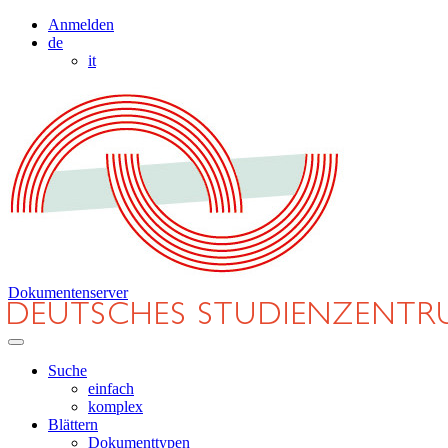
Anmelden
de
it
Dokumentenserver
Suche
einfach
komplex
Blättern
Dokumenttypen