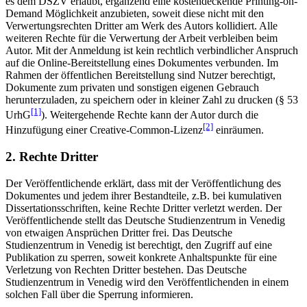
es dem DSZV erlaubt, ergänzend eine kostendeckende Printing-on-
Demand Möglichkeit anzubieten, soweit diese nicht mit den
Verwertungsrechten Dritter am Werk des Autors kollidiert. Alle
weiteren Rechte für die Verwertung der Arbeit verbleiben beim
Autor. Mit der Anmeldung ist kein rechtlich verbindlicher Anspruch
auf die Online-Bereitstellung eines Dokumentes verbunden. Im
Rahmen der öffentlichen Bereitstellung sind Nutzer berechtigt,
Dokumente zum privaten und sonstigen eigenen Gebrauch
herunterzuladen, zu speichern oder in kleiner Zahl zu drucken (§ 53
[1]
UrhG
). Weitergehende Rechte kann der Autor durch die
[2]
Hinzufügung einer Creative-Common-Lizenz
einräumen.
2. Rechte Dritter
Der Veröffentlichende erklärt, dass mit der Veröffentlichung des
Dokumentes und jedem ihrer Bestandteile, z.B. bei kumulativen
Dissertationsschriften, keine Rechte Dritter verletzt werden. Der
Veröffentlichende stellt das Deutsche Studienzentrum in Venedig
von etwaigen Ansprüchen Dritter frei. Das Deutsche
Studienzentrum in Venedig ist berechtigt, den Zugriff auf eine
Publikation zu sperren, soweit konkrete Anhaltspunkte für eine
Verletzung von Rechten Dritter bestehen. Das Deutsche
Studienzentrum in Venedig wird den Veröffentlichenden in einem
solchen Fall über die Sperrung informieren.