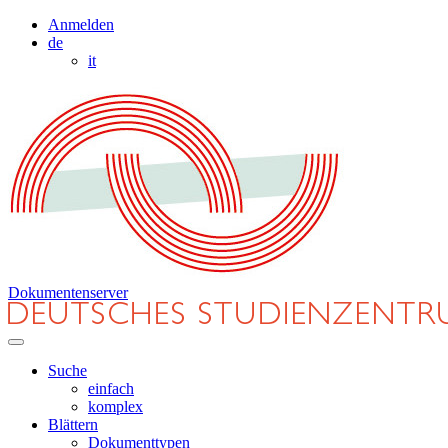
Anmelden
de
it
Dokumentenserver
Suche
einfach
komplex
Blättern
Dokumenttypen