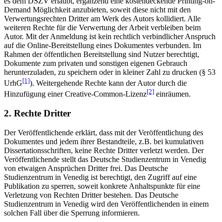
es dem DSZV erlaubt, ergänzend eine kostendeckende Printing-on-
Demand Möglichkeit anzubieten, soweit diese nicht mit den
Verwertungsrechten Dritter am Werk des Autors kollidiert. Alle
weiteren Rechte für die Verwertung der Arbeit verbleiben beim
Autor. Mit der Anmeldung ist kein rechtlich verbindlicher Anspruch
auf die Online-Bereitstellung eines Dokumentes verbunden. Im
Rahmen der öffentlichen Bereitstellung sind Nutzer berechtigt,
Dokumente zum privaten und sonstigen eigenen Gebrauch
herunterzuladen, zu speichern oder in kleiner Zahl zu drucken (§ 53
[1]
UrhG
). Weitergehende Rechte kann der Autor durch die
[2]
Hinzufügung einer Creative-Common-Lizenz
einräumen.
2. Rechte Dritter
Der Veröffentlichende erklärt, dass mit der Veröffentlichung des
Dokumentes und jedem ihrer Bestandteile, z.B. bei kumulativen
Dissertationsschriften, keine Rechte Dritter verletzt werden. Der
Veröffentlichende stellt das Deutsche Studienzentrum in Venedig
von etwaigen Ansprüchen Dritter frei. Das Deutsche
Studienzentrum in Venedig ist berechtigt, den Zugriff auf eine
Publikation zu sperren, soweit konkrete Anhaltspunkte für eine
Verletzung von Rechten Dritter bestehen. Das Deutsche
Studienzentrum in Venedig wird den Veröffentlichenden in einem
solchen Fall über die Sperrung informieren.