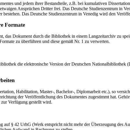
mentes und jedem ihrer Bestandteile, z.B. bei kumulativen Dissertations
etwaigen Ansprüchen Dritter frei. Das Deutsche Studienzentrum in Vened
er bestehen. Das Deutsche Studienzentrum in Venedig wird den Veröffen
re Formate
das Dokument durch die Bibliothek in einem Langzeitarchiv zu speiche
 Formate zu überführen und diese gemäß Nr. 1 zu verwerten.
 Bibliothek die elektronische Version der Deutschen Nationalbibliothe
rbeiten
ation, Habilitation, Master-, Bachelor-, Diplomarbeit etc.), so versich
ichtung der Veröffentlichung des Dokumentes zugestimmt hat. Gehört zu
 zur Verfügung gestellt wird.
ng auf § 42 UrhG (Werk entspricht nicht mehr der Überzeugung des Au
zlichen Aufwand in Rechnung zu stellen.