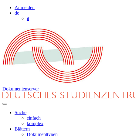
Anmelden
de
it
Dokumentenserver
Suche
einfach
komplex
Blättern
Dokumenttypen