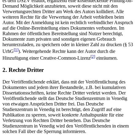
es dem DSZV erlaubt, ergänzend eine kostendeckende Printing-on-
Demand Möglichkeit anzubieten, soweit diese nicht mit den
Verwertungsrechten Dritter am Werk des Autors kollidiert. Alle
weiteren Rechte für die Verwertung der Arbeit verbleiben beim
Autor. Mit der Anmeldung ist kein rechtlich verbindlicher Anspruch
auf die Online-Bereitstellung eines Dokumentes verbunden. Im
Rahmen der öffentlichen Bereitstellung sind Nutzer berechtigt,
Dokumente zum privaten und sonstigen eigenen Gebrauch
herunterzuladen, zu speichern oder in kleiner Zahl zu drucken (§ 53
[1]
UrhG
). Weitergehende Rechte kann der Autor durch die
[2]
Hinzufügung einer Creative-Common-Lizenz
einräumen.
2. Rechte Dritter
Der Veröffentlichende erklärt, dass mit der Veröffentlichung des
Dokumentes und jedem ihrer Bestandteile, z.B. bei kumulativen
Dissertationsschriften, keine Rechte Dritter verletzt werden. Der
Veröffentlichende stellt das Deutsche Studienzentrum in Venedig
von etwaigen Ansprüchen Dritter frei. Das Deutsche
Studienzentrum in Venedig ist berechtigt, den Zugriff auf eine
Publikation zu sperren, soweit konkrete Anhaltspunkte für eine
Verletzung von Rechten Dritter bestehen. Das Deutsche
Studienzentrum in Venedig wird den Veröffentlichenden in einem
solchen Fall über die Sperrung informieren.