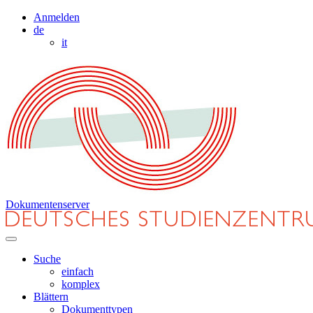
Anmelden
de
it
Dokumentenserver
Suche
einfach
komplex
Blättern
Dokumenttypen