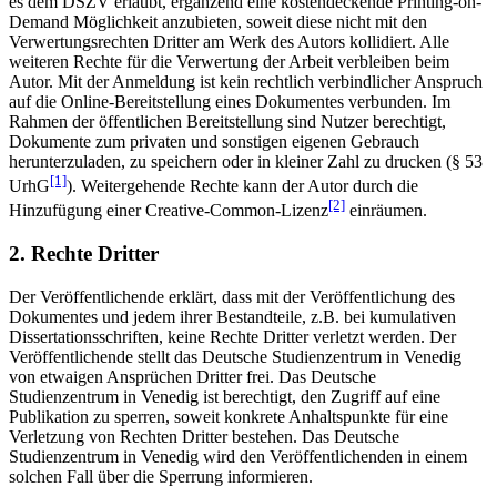
es dem DSZV erlaubt, ergänzend eine kostendeckende Printing-on-
Demand Möglichkeit anzubieten, soweit diese nicht mit den
Verwertungsrechten Dritter am Werk des Autors kollidiert. Alle
weiteren Rechte für die Verwertung der Arbeit verbleiben beim
Autor. Mit der Anmeldung ist kein rechtlich verbindlicher Anspruch
auf die Online-Bereitstellung eines Dokumentes verbunden. Im
Rahmen der öffentlichen Bereitstellung sind Nutzer berechtigt,
Dokumente zum privaten und sonstigen eigenen Gebrauch
herunterzuladen, zu speichern oder in kleiner Zahl zu drucken (§ 53
[1]
UrhG
). Weitergehende Rechte kann der Autor durch die
[2]
Hinzufügung einer Creative-Common-Lizenz
einräumen.
2. Rechte Dritter
Der Veröffentlichende erklärt, dass mit der Veröffentlichung des
Dokumentes und jedem ihrer Bestandteile, z.B. bei kumulativen
Dissertationsschriften, keine Rechte Dritter verletzt werden. Der
Veröffentlichende stellt das Deutsche Studienzentrum in Venedig
von etwaigen Ansprüchen Dritter frei. Das Deutsche
Studienzentrum in Venedig ist berechtigt, den Zugriff auf eine
Publikation zu sperren, soweit konkrete Anhaltspunkte für eine
Verletzung von Rechten Dritter bestehen. Das Deutsche
Studienzentrum in Venedig wird den Veröffentlichenden in einem
solchen Fall über die Sperrung informieren.