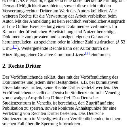
es dem DSZV erlaubt, ergänzend eine kostendeckende Printing-on-
Demand Möglichkeit anzubieten, soweit diese nicht mit den
Verwertungsrechten Dritter am Werk des Autors kollidiert. Alle
weiteren Rechte für die Verwertung der Arbeit verbleiben beim
Autor. Mit der Anmeldung ist kein rechtlich verbindlicher Anspruch
auf die Online-Bereitstellung eines Dokumentes verbunden. Im
Rahmen der öffentlichen Bereitstellung sind Nutzer berechtigt,
Dokumente zum privaten und sonstigen eigenen Gebrauch
herunterzuladen, zu speichern oder in kleiner Zahl zu drucken (§ 53
[1]
UrhG
). Weitergehende Rechte kann der Autor durch die
[2]
Hinzufügung einer Creative-Common-Lizenz
einräumen.
2. Rechte Dritter
Der Veröffentlichende erklärt, dass mit der Veröffentlichung des
Dokumentes und jedem ihrer Bestandteile, z.B. bei kumulativen
Dissertationsschriften, keine Rechte Dritter verletzt werden. Der
Veröffentlichende stellt das Deutsche Studienzentrum in Venedig
von etwaigen Ansprüchen Dritter frei. Das Deutsche
Studienzentrum in Venedig ist berechtigt, den Zugriff auf eine
Publikation zu sperren, soweit konkrete Anhaltspunkte für eine
Verletzung von Rechten Dritter bestehen. Das Deutsche
Studienzentrum in Venedig wird den Veröffentlichenden in einem
solchen Fall über die Sperrung informieren.