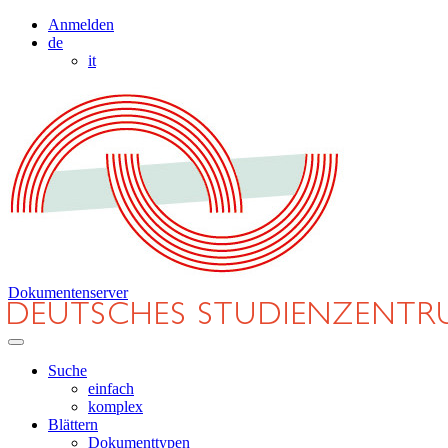
Anmelden
de
it
Dokumentenserver
Suche
einfach
komplex
Blättern
Dokumenttypen