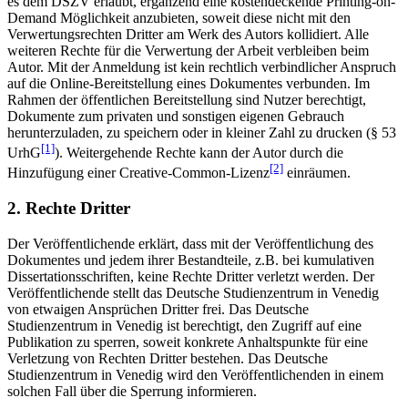
es dem DSZV erlaubt, ergänzend eine kostendeckende Printing-on-
Demand Möglichkeit anzubieten, soweit diese nicht mit den
Verwertungsrechten Dritter am Werk des Autors kollidiert. Alle
weiteren Rechte für die Verwertung der Arbeit verbleiben beim
Autor. Mit der Anmeldung ist kein rechtlich verbindlicher Anspruch
auf die Online-Bereitstellung eines Dokumentes verbunden. Im
Rahmen der öffentlichen Bereitstellung sind Nutzer berechtigt,
Dokumente zum privaten und sonstigen eigenen Gebrauch
herunterzuladen, zu speichern oder in kleiner Zahl zu drucken (§ 53
[1]
UrhG
). Weitergehende Rechte kann der Autor durch die
[2]
Hinzufügung einer Creative-Common-Lizenz
einräumen.
2. Rechte Dritter
Der Veröffentlichende erklärt, dass mit der Veröffentlichung des
Dokumentes und jedem ihrer Bestandteile, z.B. bei kumulativen
Dissertationsschriften, keine Rechte Dritter verletzt werden. Der
Veröffentlichende stellt das Deutsche Studienzentrum in Venedig
von etwaigen Ansprüchen Dritter frei. Das Deutsche
Studienzentrum in Venedig ist berechtigt, den Zugriff auf eine
Publikation zu sperren, soweit konkrete Anhaltspunkte für eine
Verletzung von Rechten Dritter bestehen. Das Deutsche
Studienzentrum in Venedig wird den Veröffentlichenden in einem
solchen Fall über die Sperrung informieren.