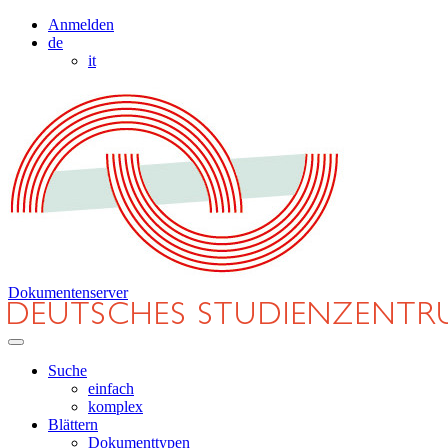
Anmelden
de
it
Dokumentenserver
Suche
einfach
komplex
Blättern
Dokumenttypen