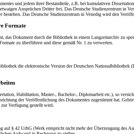
mentes und jedem ihrer Bestandteile, z.B. bei kumulativen Dissertations
etwaigen Ansprüchen Dritter frei. Das Deutsche Studienzentrum in Vened
er bestehen. Das Deutsche Studienzentrum in Venedig wird den Veröffen
re Formate
das Dokument durch die Bibliothek in einem Langzeitarchiv zu speiche
 Formate zu überführen und diese gemäß Nr. 1 zu verwerten.
 Bibliothek die elektronische Version der Deutschen Nationalbibliothe
rbeiten
ation, Habilitation, Master-, Bachelor-, Diplomarbeit etc.), so versich
ichtung der Veröffentlichung des Dokumentes zugestimmt hat. Gehört zu
 zur Verfügung gestellt wird.
ng auf § 42 UrhG (Werk entspricht nicht mehr der Überzeugung des Au
zlichen Aufwand in Rechnung zu stellen.