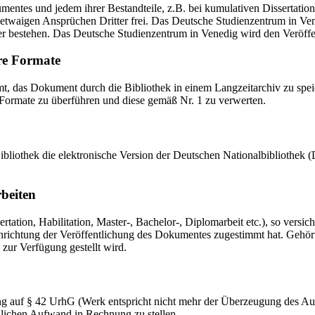
mentes und jedem ihrer Bestandteile, z.B. bei kumulativen Dissertations
etwaigen Ansprüchen Dritter frei. Das Deutsche Studienzentrum in Vened
er bestehen. Das Deutsche Studienzentrum in Venedig wird den Veröffen
re Formate
das Dokument durch die Bibliothek in einem Langzeitarchiv zu speiche
 Formate zu überführen und diese gemäß Nr. 1 zu verwerten.
 Bibliothek die elektronische Version der Deutschen Nationalbibliothe
rbeiten
ation, Habilitation, Master-, Bachelor-, Diplomarbeit etc.), so versich
ichtung der Veröffentlichung des Dokumentes zugestimmt hat. Gehört zu
 zur Verfügung gestellt wird.
ng auf § 42 UrhG (Werk entspricht nicht mehr der Überzeugung des Au
zlichen Aufwand in Rechnung zu stellen.