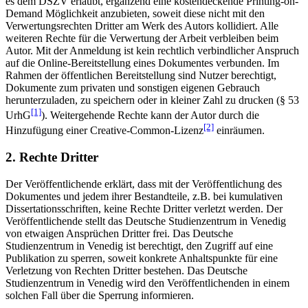
es dem DSZV erlaubt, ergänzend eine kostendeckende Printing-on-
Demand Möglichkeit anzubieten, soweit diese nicht mit den
Verwertungsrechten Dritter am Werk des Autors kollidiert. Alle
weiteren Rechte für die Verwertung der Arbeit verbleiben beim
Autor. Mit der Anmeldung ist kein rechtlich verbindlicher Anspruch
auf die Online-Bereitstellung eines Dokumentes verbunden. Im
Rahmen der öffentlichen Bereitstellung sind Nutzer berechtigt,
Dokumente zum privaten und sonstigen eigenen Gebrauch
herunterzuladen, zu speichern oder in kleiner Zahl zu drucken (§ 53
[1]
UrhG
). Weitergehende Rechte kann der Autor durch die
[2]
Hinzufügung einer Creative-Common-Lizenz
einräumen.
2. Rechte Dritter
Der Veröffentlichende erklärt, dass mit der Veröffentlichung des
Dokumentes und jedem ihrer Bestandteile, z.B. bei kumulativen
Dissertationsschriften, keine Rechte Dritter verletzt werden. Der
Veröffentlichende stellt das Deutsche Studienzentrum in Venedig
von etwaigen Ansprüchen Dritter frei. Das Deutsche
Studienzentrum in Venedig ist berechtigt, den Zugriff auf eine
Publikation zu sperren, soweit konkrete Anhaltspunkte für eine
Verletzung von Rechten Dritter bestehen. Das Deutsche
Studienzentrum in Venedig wird den Veröffentlichenden in einem
solchen Fall über die Sperrung informieren.