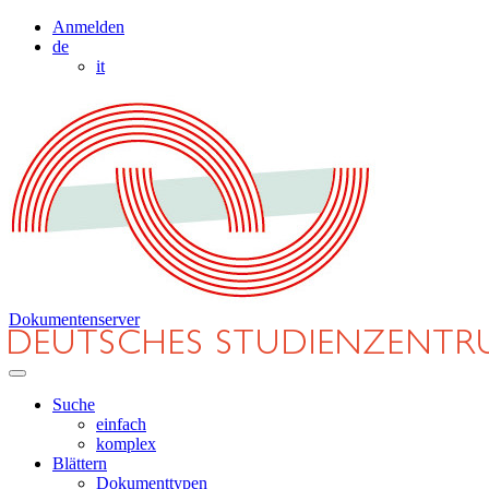
Anmelden
de
it
Dokumentenserver
Suche
einfach
komplex
Blättern
Dokumenttypen