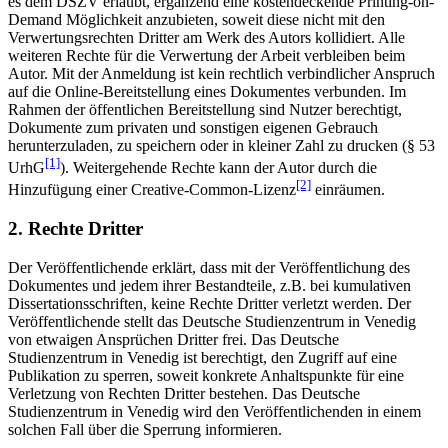
es dem DSZV erlaubt, ergänzend eine kostendeckende Printing-on-
Demand Möglichkeit anzubieten, soweit diese nicht mit den
Verwertungsrechten Dritter am Werk des Autors kollidiert. Alle
weiteren Rechte für die Verwertung der Arbeit verbleiben beim
Autor. Mit der Anmeldung ist kein rechtlich verbindlicher Anspruch
auf die Online-Bereitstellung eines Dokumentes verbunden. Im
Rahmen der öffentlichen Bereitstellung sind Nutzer berechtigt,
Dokumente zum privaten und sonstigen eigenen Gebrauch
herunterzuladen, zu speichern oder in kleiner Zahl zu drucken (§ 53
[1]
UrhG
). Weitergehende Rechte kann der Autor durch die
[2]
Hinzufügung einer Creative-Common-Lizenz
einräumen.
2. Rechte Dritter
Der Veröffentlichende erklärt, dass mit der Veröffentlichung des
Dokumentes und jedem ihrer Bestandteile, z.B. bei kumulativen
Dissertationsschriften, keine Rechte Dritter verletzt werden. Der
Veröffentlichende stellt das Deutsche Studienzentrum in Venedig
von etwaigen Ansprüchen Dritter frei. Das Deutsche
Studienzentrum in Venedig ist berechtigt, den Zugriff auf eine
Publikation zu sperren, soweit konkrete Anhaltspunkte für eine
Verletzung von Rechten Dritter bestehen. Das Deutsche
Studienzentrum in Venedig wird den Veröffentlichenden in einem
solchen Fall über die Sperrung informieren.