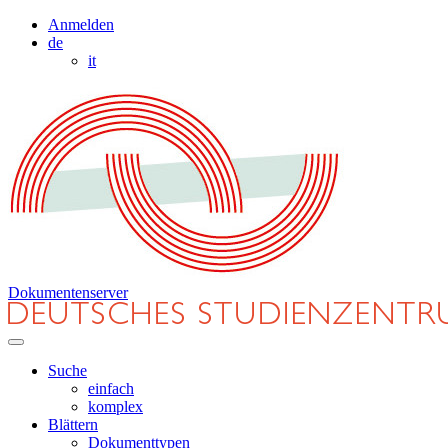
Anmelden
de
it
Dokumentenserver
Suche
einfach
komplex
Blättern
Dokumenttypen