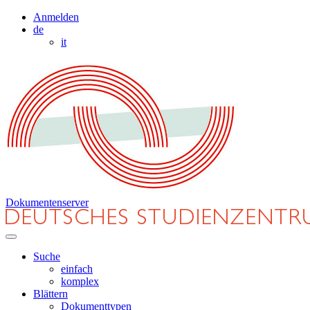
Anmelden
de
it
Dokumentenserver
Suche
einfach
komplex
Blättern
Dokumenttypen