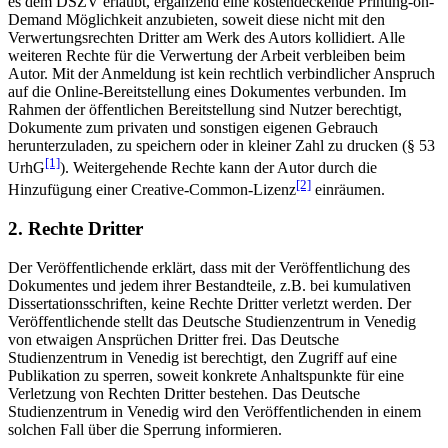
es dem DSZV erlaubt, ergänzend eine kostendeckende Printing-on-
Demand Möglichkeit anzubieten, soweit diese nicht mit den
Verwertungsrechten Dritter am Werk des Autors kollidiert. Alle
weiteren Rechte für die Verwertung der Arbeit verbleiben beim
Autor. Mit der Anmeldung ist kein rechtlich verbindlicher Anspruch
auf die Online-Bereitstellung eines Dokumentes verbunden. Im
Rahmen der öffentlichen Bereitstellung sind Nutzer berechtigt,
Dokumente zum privaten und sonstigen eigenen Gebrauch
herunterzuladen, zu speichern oder in kleiner Zahl zu drucken (§ 53
[1]
UrhG
). Weitergehende Rechte kann der Autor durch die
[2]
Hinzufügung einer Creative-Common-Lizenz
einräumen.
2. Rechte Dritter
Der Veröffentlichende erklärt, dass mit der Veröffentlichung des
Dokumentes und jedem ihrer Bestandteile, z.B. bei kumulativen
Dissertationsschriften, keine Rechte Dritter verletzt werden. Der
Veröffentlichende stellt das Deutsche Studienzentrum in Venedig
von etwaigen Ansprüchen Dritter frei. Das Deutsche
Studienzentrum in Venedig ist berechtigt, den Zugriff auf eine
Publikation zu sperren, soweit konkrete Anhaltspunkte für eine
Verletzung von Rechten Dritter bestehen. Das Deutsche
Studienzentrum in Venedig wird den Veröffentlichenden in einem
solchen Fall über die Sperrung informieren.