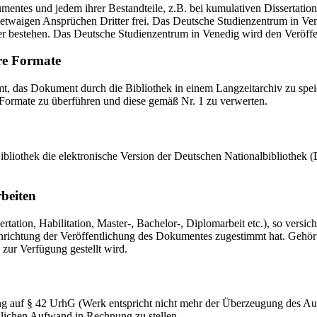
mentes und jedem ihrer Bestandteile, z.B. bei kumulativen Dissertations
etwaigen Ansprüchen Dritter frei. Das Deutsche Studienzentrum in Vened
er bestehen. Das Deutsche Studienzentrum in Venedig wird den Veröffen
re Formate
das Dokument durch die Bibliothek in einem Langzeitarchiv zu speiche
 Formate zu überführen und diese gemäß Nr. 1 zu verwerten.
 Bibliothek die elektronische Version der Deutschen Nationalbibliothe
rbeiten
ation, Habilitation, Master-, Bachelor-, Diplomarbeit etc.), so versich
ichtung der Veröffentlichung des Dokumentes zugestimmt hat. Gehört zu
 zur Verfügung gestellt wird.
ng auf § 42 UrhG (Werk entspricht nicht mehr der Überzeugung des Au
zlichen Aufwand in Rechnung zu stellen.