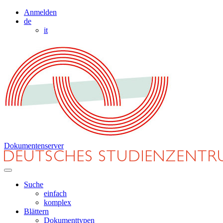
Anmelden
de
it
Dokumentenserver
Suche
einfach
komplex
Blättern
Dokumenttypen