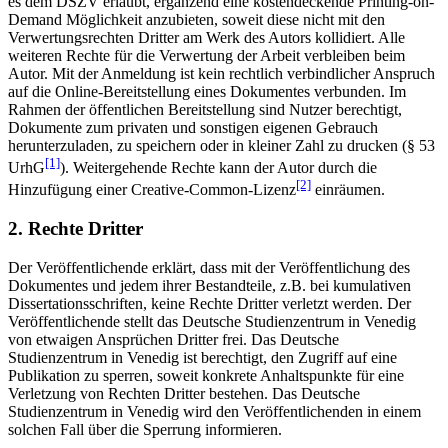
es dem DSZV erlaubt, ergänzend eine kostendeckende Printing-on-
Demand Möglichkeit anzubieten, soweit diese nicht mit den
Verwertungsrechten Dritter am Werk des Autors kollidiert. Alle
weiteren Rechte für die Verwertung der Arbeit verbleiben beim
Autor. Mit der Anmeldung ist kein rechtlich verbindlicher Anspruch
auf die Online-Bereitstellung eines Dokumentes verbunden. Im
Rahmen der öffentlichen Bereitstellung sind Nutzer berechtigt,
Dokumente zum privaten und sonstigen eigenen Gebrauch
herunterzuladen, zu speichern oder in kleiner Zahl zu drucken (§ 53
[1]
UrhG
). Weitergehende Rechte kann der Autor durch die
[2]
Hinzufügung einer Creative-Common-Lizenz
einräumen.
2. Rechte Dritter
Der Veröffentlichende erklärt, dass mit der Veröffentlichung des
Dokumentes und jedem ihrer Bestandteile, z.B. bei kumulativen
Dissertationsschriften, keine Rechte Dritter verletzt werden. Der
Veröffentlichende stellt das Deutsche Studienzentrum in Venedig
von etwaigen Ansprüchen Dritter frei. Das Deutsche
Studienzentrum in Venedig ist berechtigt, den Zugriff auf eine
Publikation zu sperren, soweit konkrete Anhaltspunkte für eine
Verletzung von Rechten Dritter bestehen. Das Deutsche
Studienzentrum in Venedig wird den Veröffentlichenden in einem
solchen Fall über die Sperrung informieren.