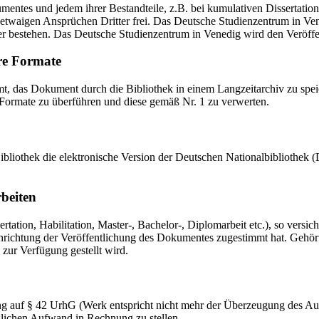
mentes und jedem ihrer Bestandteile, z.B. bei kumulativen Dissertations
etwaigen Ansprüchen Dritter frei. Das Deutsche Studienzentrum in Vened
er bestehen. Das Deutsche Studienzentrum in Venedig wird den Veröffen
re Formate
das Dokument durch die Bibliothek in einem Langzeitarchiv zu speiche
 Formate zu überführen und diese gemäß Nr. 1 zu verwerten.
 Bibliothek die elektronische Version der Deutschen Nationalbibliothe
rbeiten
ation, Habilitation, Master-, Bachelor-, Diplomarbeit etc.), so versich
ichtung der Veröffentlichung des Dokumentes zugestimmt hat. Gehört zu
 zur Verfügung gestellt wird.
ng auf § 42 UrhG (Werk entspricht nicht mehr der Überzeugung des Au
zlichen Aufwand in Rechnung zu stellen.