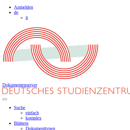
Anmelden
de
it
Dokumentenserver
Suche
einfach
komplex
Blättern
Dokumenttypen