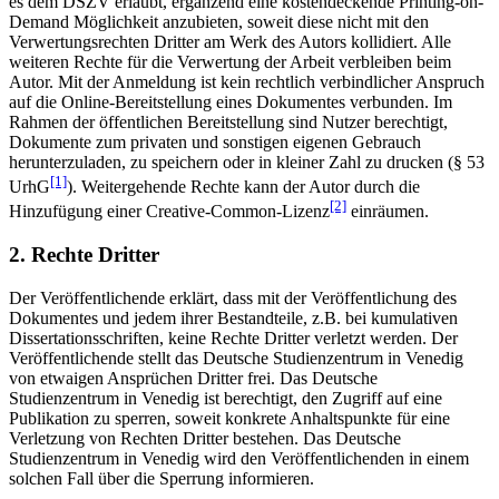
es dem DSZV erlaubt, ergänzend eine kostendeckende Printing-on-
Demand Möglichkeit anzubieten, soweit diese nicht mit den
Verwertungsrechten Dritter am Werk des Autors kollidiert. Alle
weiteren Rechte für die Verwertung der Arbeit verbleiben beim
Autor. Mit der Anmeldung ist kein rechtlich verbindlicher Anspruch
auf die Online-Bereitstellung eines Dokumentes verbunden. Im
Rahmen der öffentlichen Bereitstellung sind Nutzer berechtigt,
Dokumente zum privaten und sonstigen eigenen Gebrauch
herunterzuladen, zu speichern oder in kleiner Zahl zu drucken (§ 53
[1]
UrhG
). Weitergehende Rechte kann der Autor durch die
[2]
Hinzufügung einer Creative-Common-Lizenz
einräumen.
2. Rechte Dritter
Der Veröffentlichende erklärt, dass mit der Veröffentlichung des
Dokumentes und jedem ihrer Bestandteile, z.B. bei kumulativen
Dissertationsschriften, keine Rechte Dritter verletzt werden. Der
Veröffentlichende stellt das Deutsche Studienzentrum in Venedig
von etwaigen Ansprüchen Dritter frei. Das Deutsche
Studienzentrum in Venedig ist berechtigt, den Zugriff auf eine
Publikation zu sperren, soweit konkrete Anhaltspunkte für eine
Verletzung von Rechten Dritter bestehen. Das Deutsche
Studienzentrum in Venedig wird den Veröffentlichenden in einem
solchen Fall über die Sperrung informieren.