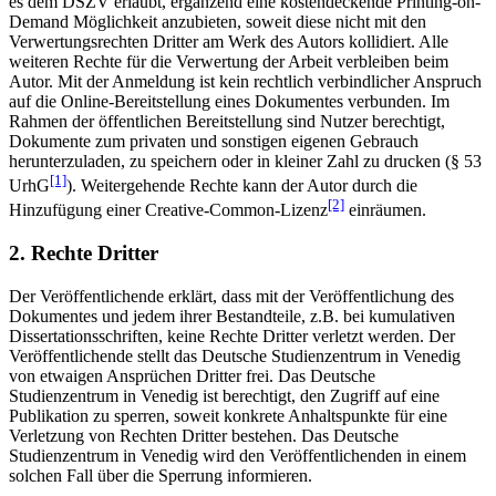
es dem DSZV erlaubt, ergänzend eine kostendeckende Printing-on-
Demand Möglichkeit anzubieten, soweit diese nicht mit den
Verwertungsrechten Dritter am Werk des Autors kollidiert. Alle
weiteren Rechte für die Verwertung der Arbeit verbleiben beim
Autor. Mit der Anmeldung ist kein rechtlich verbindlicher Anspruch
auf die Online-Bereitstellung eines Dokumentes verbunden. Im
Rahmen der öffentlichen Bereitstellung sind Nutzer berechtigt,
Dokumente zum privaten und sonstigen eigenen Gebrauch
herunterzuladen, zu speichern oder in kleiner Zahl zu drucken (§ 53
[1]
UrhG
). Weitergehende Rechte kann der Autor durch die
[2]
Hinzufügung einer Creative-Common-Lizenz
einräumen.
2. Rechte Dritter
Der Veröffentlichende erklärt, dass mit der Veröffentlichung des
Dokumentes und jedem ihrer Bestandteile, z.B. bei kumulativen
Dissertationsschriften, keine Rechte Dritter verletzt werden. Der
Veröffentlichende stellt das Deutsche Studienzentrum in Venedig
von etwaigen Ansprüchen Dritter frei. Das Deutsche
Studienzentrum in Venedig ist berechtigt, den Zugriff auf eine
Publikation zu sperren, soweit konkrete Anhaltspunkte für eine
Verletzung von Rechten Dritter bestehen. Das Deutsche
Studienzentrum in Venedig wird den Veröffentlichenden in einem
solchen Fall über die Sperrung informieren.