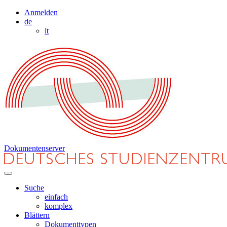
Anmelden
de
it
Dokumentenserver
Suche
einfach
komplex
Blättern
Dokumenttypen