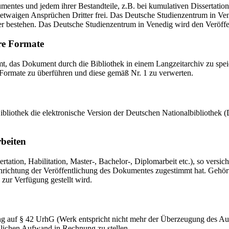
mentes und jedem ihrer Bestandteile, z.B. bei kumulativen Dissertations
etwaigen Ansprüchen Dritter frei. Das Deutsche Studienzentrum in Vened
er bestehen. Das Deutsche Studienzentrum in Venedig wird den Veröffen
re Formate
das Dokument durch die Bibliothek in einem Langzeitarchiv zu speiche
 Formate zu überführen und diese gemäß Nr. 1 zu verwerten.
 Bibliothek die elektronische Version der Deutschen Nationalbibliothe
rbeiten
ation, Habilitation, Master-, Bachelor-, Diplomarbeit etc.), so versich
ichtung der Veröffentlichung des Dokumentes zugestimmt hat. Gehört zu
 zur Verfügung gestellt wird.
ng auf § 42 UrhG (Werk entspricht nicht mehr der Überzeugung des Au
zlichen Aufwand in Rechnung zu stellen.