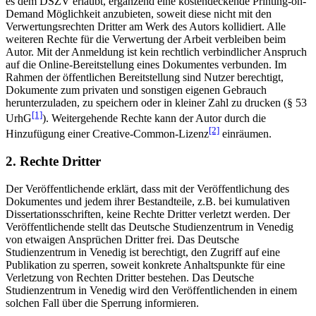
es dem DSZV erlaubt, ergänzend eine kostendeckende Printing-on-
Demand Möglichkeit anzubieten, soweit diese nicht mit den
Verwertungsrechten Dritter am Werk des Autors kollidiert. Alle
weiteren Rechte für die Verwertung der Arbeit verbleiben beim
Autor. Mit der Anmeldung ist kein rechtlich verbindlicher Anspruch
auf die Online-Bereitstellung eines Dokumentes verbunden. Im
Rahmen der öffentlichen Bereitstellung sind Nutzer berechtigt,
Dokumente zum privaten und sonstigen eigenen Gebrauch
herunterzuladen, zu speichern oder in kleiner Zahl zu drucken (§ 53
[1]
UrhG
). Weitergehende Rechte kann der Autor durch die
[2]
Hinzufügung einer Creative-Common-Lizenz
einräumen.
2. Rechte Dritter
Der Veröffentlichende erklärt, dass mit der Veröffentlichung des
Dokumentes und jedem ihrer Bestandteile, z.B. bei kumulativen
Dissertationsschriften, keine Rechte Dritter verletzt werden. Der
Veröffentlichende stellt das Deutsche Studienzentrum in Venedig
von etwaigen Ansprüchen Dritter frei. Das Deutsche
Studienzentrum in Venedig ist berechtigt, den Zugriff auf eine
Publikation zu sperren, soweit konkrete Anhaltspunkte für eine
Verletzung von Rechten Dritter bestehen. Das Deutsche
Studienzentrum in Venedig wird den Veröffentlichenden in einem
solchen Fall über die Sperrung informieren.