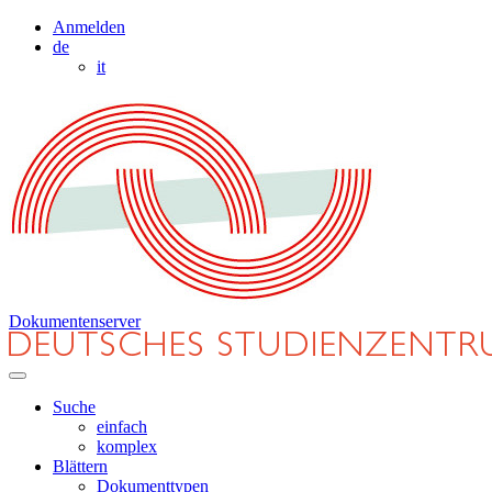
Anmelden
de
it
Dokumentenserver
Suche
einfach
komplex
Blättern
Dokumenttypen