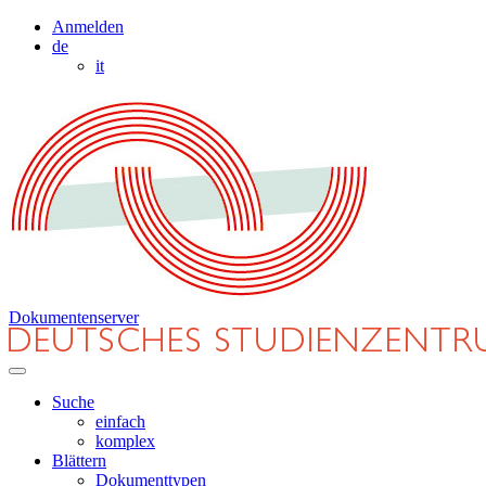
Anmelden
de
it
Dokumentenserver
Suche
einfach
komplex
Blättern
Dokumenttypen