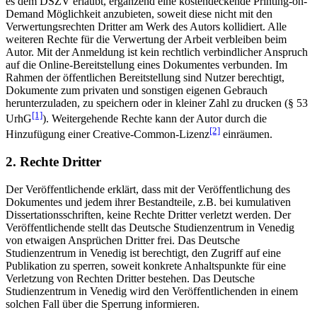
es dem DSZV erlaubt, ergänzend eine kostendeckende Printing-on-
Demand Möglichkeit anzubieten, soweit diese nicht mit den
Verwertungsrechten Dritter am Werk des Autors kollidiert. Alle
weiteren Rechte für die Verwertung der Arbeit verbleiben beim
Autor. Mit der Anmeldung ist kein rechtlich verbindlicher Anspruch
auf die Online-Bereitstellung eines Dokumentes verbunden. Im
Rahmen der öffentlichen Bereitstellung sind Nutzer berechtigt,
Dokumente zum privaten und sonstigen eigenen Gebrauch
herunterzuladen, zu speichern oder in kleiner Zahl zu drucken (§ 53
[1]
UrhG
). Weitergehende Rechte kann der Autor durch die
[2]
Hinzufügung einer Creative-Common-Lizenz
einräumen.
2. Rechte Dritter
Der Veröffentlichende erklärt, dass mit der Veröffentlichung des
Dokumentes und jedem ihrer Bestandteile, z.B. bei kumulativen
Dissertationsschriften, keine Rechte Dritter verletzt werden. Der
Veröffentlichende stellt das Deutsche Studienzentrum in Venedig
von etwaigen Ansprüchen Dritter frei. Das Deutsche
Studienzentrum in Venedig ist berechtigt, den Zugriff auf eine
Publikation zu sperren, soweit konkrete Anhaltspunkte für eine
Verletzung von Rechten Dritter bestehen. Das Deutsche
Studienzentrum in Venedig wird den Veröffentlichenden in einem
solchen Fall über die Sperrung informieren.