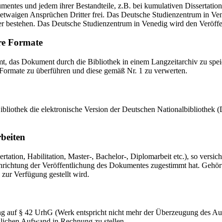
mentes und jedem ihrer Bestandteile, z.B. bei kumulativen Dissertations
etwaigen Ansprüchen Dritter frei. Das Deutsche Studienzentrum in Vened
er bestehen. Das Deutsche Studienzentrum in Venedig wird den Veröffen
re Formate
das Dokument durch die Bibliothek in einem Langzeitarchiv zu speiche
 Formate zu überführen und diese gemäß Nr. 1 zu verwerten.
 Bibliothek die elektronische Version der Deutschen Nationalbibliothe
rbeiten
ation, Habilitation, Master-, Bachelor-, Diplomarbeit etc.), so versich
ichtung der Veröffentlichung des Dokumentes zugestimmt hat. Gehört zu
 zur Verfügung gestellt wird.
ng auf § 42 UrhG (Werk entspricht nicht mehr der Überzeugung des Au
zlichen Aufwand in Rechnung zu stellen.