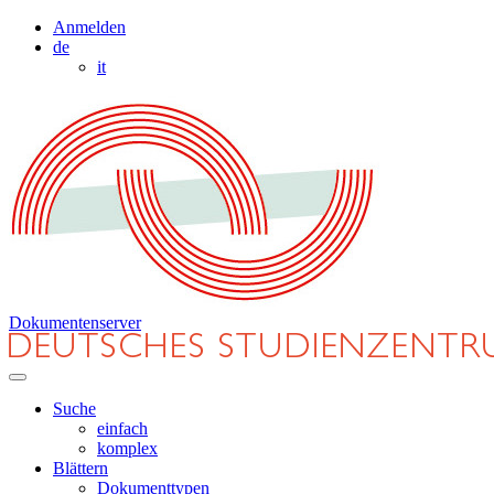
Anmelden
de
it
Dokumentenserver
Suche
einfach
komplex
Blättern
Dokumenttypen