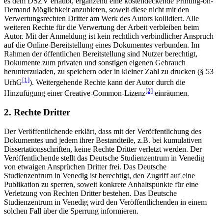
es dem DSZV erlaubt, ergänzend eine kostendeckende Printing-on-
Demand Möglichkeit anzubieten, soweit diese nicht mit den
Verwertungsrechten Dritter am Werk des Autors kollidiert. Alle
weiteren Rechte für die Verwertung der Arbeit verbleiben beim
Autor. Mit der Anmeldung ist kein rechtlich verbindlicher Anspruch
auf die Online-Bereitstellung eines Dokumentes verbunden. Im
Rahmen der öffentlichen Bereitstellung sind Nutzer berechtigt,
Dokumente zum privaten und sonstigen eigenen Gebrauch
herunterzuladen, zu speichern oder in kleiner Zahl zu drucken (§ 53
[1]
UrhG
). Weitergehende Rechte kann der Autor durch die
[2]
Hinzufügung einer Creative-Common-Lizenz
einräumen.
2. Rechte Dritter
Der Veröffentlichende erklärt, dass mit der Veröffentlichung des
Dokumentes und jedem ihrer Bestandteile, z.B. bei kumulativen
Dissertationsschriften, keine Rechte Dritter verletzt werden. Der
Veröffentlichende stellt das Deutsche Studienzentrum in Venedig
von etwaigen Ansprüchen Dritter frei. Das Deutsche
Studienzentrum in Venedig ist berechtigt, den Zugriff auf eine
Publikation zu sperren, soweit konkrete Anhaltspunkte für eine
Verletzung von Rechten Dritter bestehen. Das Deutsche
Studienzentrum in Venedig wird den Veröffentlichenden in einem
solchen Fall über die Sperrung informieren.