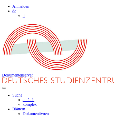
Anmelden
de
it
Dokumentenserver
Suche
einfach
komplex
Blättern
Dokumenttypen