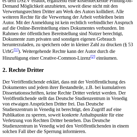
es dem DSZV erlaubt, ergänzend eine kostendeckende Printing-on-
Demand Möglichkeit anzubieten, soweit diese nicht mit den
Verwertungsrechten Dritter am Werk des Autors kollidiert. Alle
weiteren Rechte für die Verwertung der Arbeit verbleiben beim
Autor. Mit der Anmeldung ist kein rechtlich verbindlicher Anspruch
auf die Online-Bereitstellung eines Dokumentes verbunden. Im
Rahmen der öffentlichen Bereitstellung sind Nutzer berechtigt,
Dokumente zum privaten und sonstigen eigenen Gebrauch
herunterzuladen, zu speichern oder in kleiner Zahl zu drucken (§ 53
[1]
UrhG
). Weitergehende Rechte kann der Autor durch die
[2]
Hinzufügung einer Creative-Common-Lizenz
einräumen.
2. Rechte Dritter
Der Veröffentlichende erklärt, dass mit der Veröffentlichung des
Dokumentes und jedem ihrer Bestandteile, z.B. bei kumulativen
Dissertationsschriften, keine Rechte Dritter verletzt werden. Der
Veröffentlichende stellt das Deutsche Studienzentrum in Venedig
von etwaigen Ansprüchen Dritter frei. Das Deutsche
Studienzentrum in Venedig ist berechtigt, den Zugriff auf eine
Publikation zu sperren, soweit konkrete Anhaltspunkte für eine
Verletzung von Rechten Dritter bestehen. Das Deutsche
Studienzentrum in Venedig wird den Veröffentlichenden in einem
solchen Fall über die Sperrung informieren.