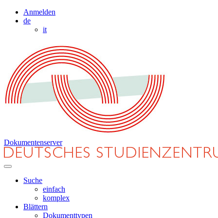
Anmelden
de
it
Dokumentenserver
Suche
einfach
komplex
Blättern
Dokumenttypen