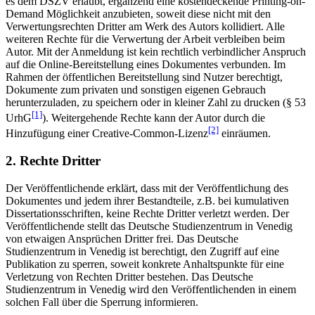
es dem DSZV erlaubt, ergänzend eine kostendeckende Printing-on-
Demand Möglichkeit anzubieten, soweit diese nicht mit den
Verwertungsrechten Dritter am Werk des Autors kollidiert. Alle
weiteren Rechte für die Verwertung der Arbeit verbleiben beim
Autor. Mit der Anmeldung ist kein rechtlich verbindlicher Anspruch
auf die Online-Bereitstellung eines Dokumentes verbunden. Im
Rahmen der öffentlichen Bereitstellung sind Nutzer berechtigt,
Dokumente zum privaten und sonstigen eigenen Gebrauch
herunterzuladen, zu speichern oder in kleiner Zahl zu drucken (§ 53
[1]
UrhG
). Weitergehende Rechte kann der Autor durch die
[2]
Hinzufügung einer Creative-Common-Lizenz
einräumen.
2. Rechte Dritter
Der Veröffentlichende erklärt, dass mit der Veröffentlichung des
Dokumentes und jedem ihrer Bestandteile, z.B. bei kumulativen
Dissertationsschriften, keine Rechte Dritter verletzt werden. Der
Veröffentlichende stellt das Deutsche Studienzentrum in Venedig
von etwaigen Ansprüchen Dritter frei. Das Deutsche
Studienzentrum in Venedig ist berechtigt, den Zugriff auf eine
Publikation zu sperren, soweit konkrete Anhaltspunkte für eine
Verletzung von Rechten Dritter bestehen. Das Deutsche
Studienzentrum in Venedig wird den Veröffentlichenden in einem
solchen Fall über die Sperrung informieren.