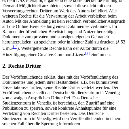
es dem DSZV erlaubt, ergänzend eine kostendeckende Printing-on-
Demand Möglichkeit anzubieten, soweit diese nicht mit den
Verwertungsrechten Dritter am Werk des Autors kollidiert. Alle
weiteren Rechte für die Verwertung der Arbeit verbleiben beim
Autor. Mit der Anmeldung ist kein rechtlich verbindlicher Anspruch
auf die Online-Bereitstellung eines Dokumentes verbunden. Im
Rahmen der öffentlichen Bereitstellung sind Nutzer berechtigt,
Dokumente zum privaten und sonstigen eigenen Gebrauch
herunterzuladen, zu speichern oder in kleiner Zahl zu drucken (§ 53
[1]
UrhG
). Weitergehende Rechte kann der Autor durch die
[2]
Hinzufügung einer Creative-Common-Lizenz
einräumen.
2. Rechte Dritter
Der Veröffentlichende erklärt, dass mit der Veröffentlichung des
Dokumentes und jedem ihrer Bestandteile, z.B. bei kumulativen
Dissertationsschriften, keine Rechte Dritter verletzt werden. Der
Veröffentlichende stellt das Deutsche Studienzentrum in Venedig
von etwaigen Ansprüchen Dritter frei. Das Deutsche
Studienzentrum in Venedig ist berechtigt, den Zugriff auf eine
Publikation zu sperren, soweit konkrete Anhaltspunkte für eine
Verletzung von Rechten Dritter bestehen. Das Deutsche
Studienzentrum in Venedig wird den Veröffentlichenden in einem
solchen Fall über die Sperrung informieren.