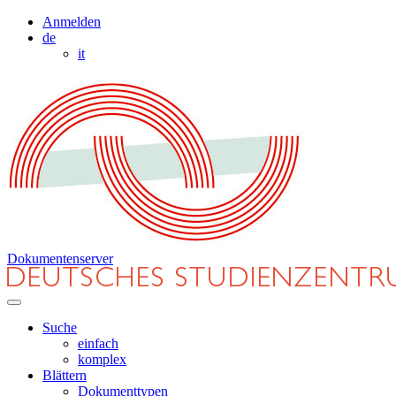
Anmelden
de
it
Dokumentenserver
Suche
einfach
komplex
Blättern
Dokumenttypen