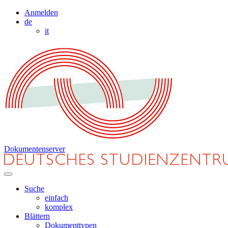
Anmelden
de
it
Dokumentenserver
Suche
einfach
komplex
Blättern
Dokumenttypen