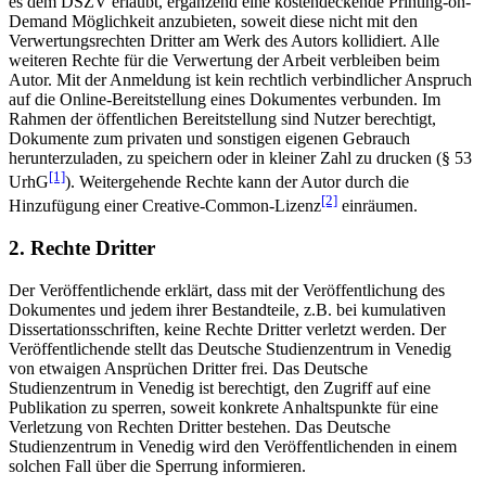
es dem DSZV erlaubt, ergänzend eine kostendeckende Printing-on-
Demand Möglichkeit anzubieten, soweit diese nicht mit den
Verwertungsrechten Dritter am Werk des Autors kollidiert. Alle
weiteren Rechte für die Verwertung der Arbeit verbleiben beim
Autor. Mit der Anmeldung ist kein rechtlich verbindlicher Anspruch
auf die Online-Bereitstellung eines Dokumentes verbunden. Im
Rahmen der öffentlichen Bereitstellung sind Nutzer berechtigt,
Dokumente zum privaten und sonstigen eigenen Gebrauch
herunterzuladen, zu speichern oder in kleiner Zahl zu drucken (§ 53
[1]
UrhG
). Weitergehende Rechte kann der Autor durch die
[2]
Hinzufügung einer Creative-Common-Lizenz
einräumen.
2. Rechte Dritter
Der Veröffentlichende erklärt, dass mit der Veröffentlichung des
Dokumentes und jedem ihrer Bestandteile, z.B. bei kumulativen
Dissertationsschriften, keine Rechte Dritter verletzt werden. Der
Veröffentlichende stellt das Deutsche Studienzentrum in Venedig
von etwaigen Ansprüchen Dritter frei. Das Deutsche
Studienzentrum in Venedig ist berechtigt, den Zugriff auf eine
Publikation zu sperren, soweit konkrete Anhaltspunkte für eine
Verletzung von Rechten Dritter bestehen. Das Deutsche
Studienzentrum in Venedig wird den Veröffentlichenden in einem
solchen Fall über die Sperrung informieren.