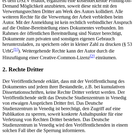
es dem DSZV erlaubt, ergänzend eine kostendeckende Printing-on-
Demand Möglichkeit anzubieten, soweit diese nicht mit den
Verwertungsrechten Dritter am Werk des Autors kollidiert. Alle
weiteren Rechte für die Verwertung der Arbeit verbleiben beim
Autor. Mit der Anmeldung ist kein rechtlich verbindlicher Anspruch
auf die Online-Bereitstellung eines Dokumentes verbunden. Im
Rahmen der öffentlichen Bereitstellung sind Nutzer berechtigt,
Dokumente zum privaten und sonstigen eigenen Gebrauch
herunterzuladen, zu speichern oder in kleiner Zahl zu drucken (§ 53
[1]
UrhG
). Weitergehende Rechte kann der Autor durch die
[2]
Hinzufügung einer Creative-Common-Lizenz
einräumen.
2. Rechte Dritter
Der Veröffentlichende erklärt, dass mit der Veröffentlichung des
Dokumentes und jedem ihrer Bestandteile, z.B. bei kumulativen
Dissertationsschriften, keine Rechte Dritter verletzt werden. Der
Veröffentlichende stellt das Deutsche Studienzentrum in Venedig
von etwaigen Ansprüchen Dritter frei. Das Deutsche
Studienzentrum in Venedig ist berechtigt, den Zugriff auf eine
Publikation zu sperren, soweit konkrete Anhaltspunkte für eine
Verletzung von Rechten Dritter bestehen. Das Deutsche
Studienzentrum in Venedig wird den Veröffentlichenden in einem
solchen Fall über die Sperrung informieren.