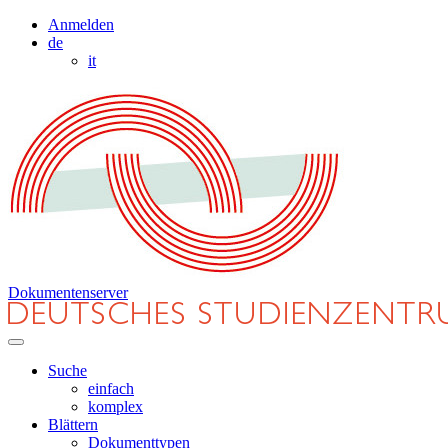
Anmelden
de
it
Dokumentenserver
Suche
einfach
komplex
Blättern
Dokumenttypen