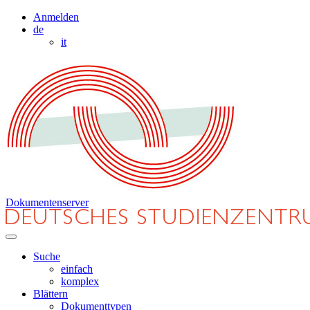
Anmelden
de
it
Dokumentenserver
Suche
einfach
komplex
Blättern
Dokumenttypen