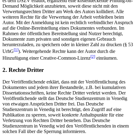
es dem DSZV erlaubt, ergänzend eine kostendeckende Printing-on-
Demand Möglichkeit anzubieten, soweit diese nicht mit den
Verwertungsrechten Dritter am Werk des Autors kollidiert. Alle
weiteren Rechte für die Verwertung der Arbeit verbleiben beim
Autor. Mit der Anmeldung ist kein rechtlich verbindlicher Anspruch
auf die Online-Bereitstellung eines Dokumentes verbunden. Im
Rahmen der öffentlichen Bereitstellung sind Nutzer berechtigt,
Dokumente zum privaten und sonstigen eigenen Gebrauch
herunterzuladen, zu speichern oder in kleiner Zahl zu drucken (§ 53
[1]
UrhG
). Weitergehende Rechte kann der Autor durch die
[2]
Hinzufügung einer Creative-Common-Lizenz
einräumen.
2. Rechte Dritter
Der Veröffentlichende erklärt, dass mit der Veröffentlichung des
Dokumentes und jedem ihrer Bestandteile, z.B. bei kumulativen
Dissertationsschriften, keine Rechte Dritter verletzt werden. Der
Veröffentlichende stellt das Deutsche Studienzentrum in Venedig
von etwaigen Ansprüchen Dritter frei. Das Deutsche
Studienzentrum in Venedig ist berechtigt, den Zugriff auf eine
Publikation zu sperren, soweit konkrete Anhaltspunkte für eine
Verletzung von Rechten Dritter bestehen. Das Deutsche
Studienzentrum in Venedig wird den Veröffentlichenden in einem
solchen Fall über die Sperrung informieren.