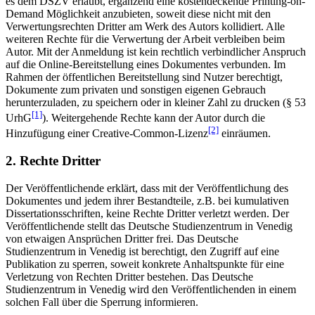
es dem DSZV erlaubt, ergänzend eine kostendeckende Printing-on-
Demand Möglichkeit anzubieten, soweit diese nicht mit den
Verwertungsrechten Dritter am Werk des Autors kollidiert. Alle
weiteren Rechte für die Verwertung der Arbeit verbleiben beim
Autor. Mit der Anmeldung ist kein rechtlich verbindlicher Anspruch
auf die Online-Bereitstellung eines Dokumentes verbunden. Im
Rahmen der öffentlichen Bereitstellung sind Nutzer berechtigt,
Dokumente zum privaten und sonstigen eigenen Gebrauch
herunterzuladen, zu speichern oder in kleiner Zahl zu drucken (§ 53
[1]
UrhG
). Weitergehende Rechte kann der Autor durch die
[2]
Hinzufügung einer Creative-Common-Lizenz
einräumen.
2. Rechte Dritter
Der Veröffentlichende erklärt, dass mit der Veröffentlichung des
Dokumentes und jedem ihrer Bestandteile, z.B. bei kumulativen
Dissertationsschriften, keine Rechte Dritter verletzt werden. Der
Veröffentlichende stellt das Deutsche Studienzentrum in Venedig
von etwaigen Ansprüchen Dritter frei. Das Deutsche
Studienzentrum in Venedig ist berechtigt, den Zugriff auf eine
Publikation zu sperren, soweit konkrete Anhaltspunkte für eine
Verletzung von Rechten Dritter bestehen. Das Deutsche
Studienzentrum in Venedig wird den Veröffentlichenden in einem
solchen Fall über die Sperrung informieren.