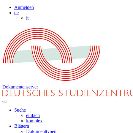
Anmelden
de
it
Dokumentenserver
Suche
einfach
komplex
Blättern
Dokumenttypen