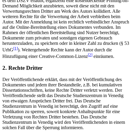
es dem DSZV erlaubt, ergänzend eine kostendeckende Printing-on-
Demand Möglichkeit anzubieten, soweit diese nicht mit den
Verwertungsrechten Dritter am Werk des Autors kollidiert. Alle
weiteren Rechte für die Verwertung der Arbeit verbleiben beim
Autor. Mit der Anmeldung ist kein rechtlich verbindlicher Anspruch
auf die Online-Bereitstellung eines Dokumentes verbunden. Im
Rahmen der öffentlichen Bereitstellung sind Nutzer berechtigt,
Dokumente zum privaten und sonstigen eigenen Gebrauch
herunterzuladen, zu speichern oder in kleiner Zahl zu drucken (§ 53
[1]
UrhG
). Weitergehende Rechte kann der Autor durch die
[2]
Hinzufügung einer Creative-Common-Lizenz
einräumen.
2. Rechte Dritter
Der Veröffentlichende erklärt, dass mit der Veröffentlichung des
Dokumentes und jedem ihrer Bestandteile, z.B. bei kumulativen
Dissertationsschriften, keine Rechte Dritter verletzt werden. Der
Veröffentlichende stellt das Deutsche Studienzentrum in Venedig
von etwaigen Ansprüchen Dritter frei. Das Deutsche
Studienzentrum in Venedig ist berechtigt, den Zugriff auf eine
Publikation zu sperren, soweit konkrete Anhaltspunkte für eine
Verletzung von Rechten Dritter bestehen. Das Deutsche
Studienzentrum in Venedig wird den Veröffentlichenden in einem
solchen Fall über die Sperrung informieren.