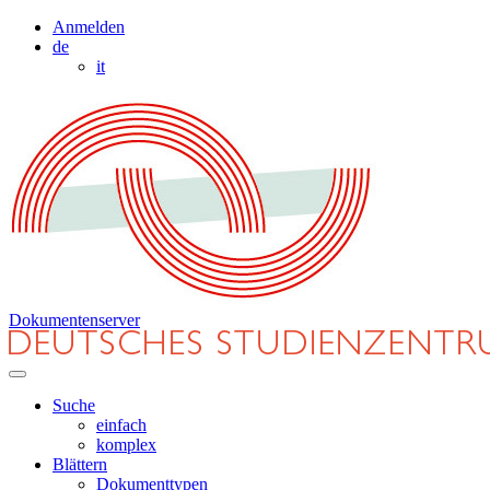
Anmelden
de
it
Dokumentenserver
Suche
einfach
komplex
Blättern
Dokumenttypen