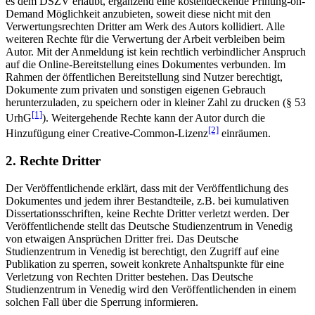
es dem DSZV erlaubt, ergänzend eine kostendeckende Printing-on-
Demand Möglichkeit anzubieten, soweit diese nicht mit den
Verwertungsrechten Dritter am Werk des Autors kollidiert. Alle
weiteren Rechte für die Verwertung der Arbeit verbleiben beim
Autor. Mit der Anmeldung ist kein rechtlich verbindlicher Anspruch
auf die Online-Bereitstellung eines Dokumentes verbunden. Im
Rahmen der öffentlichen Bereitstellung sind Nutzer berechtigt,
Dokumente zum privaten und sonstigen eigenen Gebrauch
herunterzuladen, zu speichern oder in kleiner Zahl zu drucken (§ 53
[1]
UrhG
). Weitergehende Rechte kann der Autor durch die
[2]
Hinzufügung einer Creative-Common-Lizenz
einräumen.
2. Rechte Dritter
Der Veröffentlichende erklärt, dass mit der Veröffentlichung des
Dokumentes und jedem ihrer Bestandteile, z.B. bei kumulativen
Dissertationsschriften, keine Rechte Dritter verletzt werden. Der
Veröffentlichende stellt das Deutsche Studienzentrum in Venedig
von etwaigen Ansprüchen Dritter frei. Das Deutsche
Studienzentrum in Venedig ist berechtigt, den Zugriff auf eine
Publikation zu sperren, soweit konkrete Anhaltspunkte für eine
Verletzung von Rechten Dritter bestehen. Das Deutsche
Studienzentrum in Venedig wird den Veröffentlichenden in einem
solchen Fall über die Sperrung informieren.