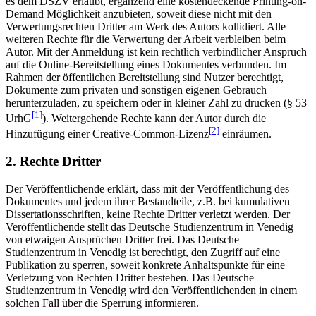
es dem DSZV erlaubt, ergänzend eine kostendeckende Printing-on-
Demand Möglichkeit anzubieten, soweit diese nicht mit den
Verwertungsrechten Dritter am Werk des Autors kollidiert. Alle
weiteren Rechte für die Verwertung der Arbeit verbleiben beim
Autor. Mit der Anmeldung ist kein rechtlich verbindlicher Anspruch
auf die Online-Bereitstellung eines Dokumentes verbunden. Im
Rahmen der öffentlichen Bereitstellung sind Nutzer berechtigt,
Dokumente zum privaten und sonstigen eigenen Gebrauch
herunterzuladen, zu speichern oder in kleiner Zahl zu drucken (§ 53
[1]
UrhG
). Weitergehende Rechte kann der Autor durch die
[2]
Hinzufügung einer Creative-Common-Lizenz
einräumen.
2. Rechte Dritter
Der Veröffentlichende erklärt, dass mit der Veröffentlichung des
Dokumentes und jedem ihrer Bestandteile, z.B. bei kumulativen
Dissertationsschriften, keine Rechte Dritter verletzt werden. Der
Veröffentlichende stellt das Deutsche Studienzentrum in Venedig
von etwaigen Ansprüchen Dritter frei. Das Deutsche
Studienzentrum in Venedig ist berechtigt, den Zugriff auf eine
Publikation zu sperren, soweit konkrete Anhaltspunkte für eine
Verletzung von Rechten Dritter bestehen. Das Deutsche
Studienzentrum in Venedig wird den Veröffentlichenden in einem
solchen Fall über die Sperrung informieren.