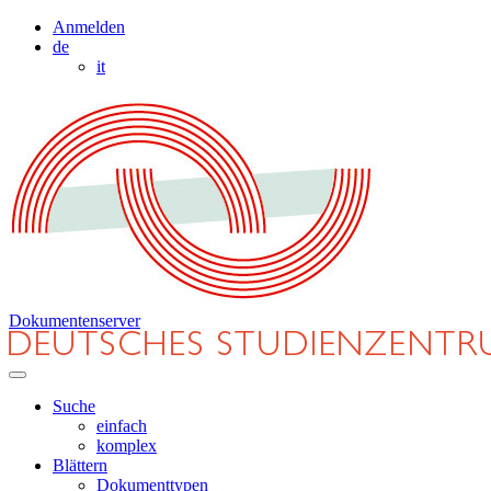
Anmelden
de
it
Dokumentenserver
Suche
einfach
komplex
Blättern
Dokumenttypen