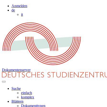
Anmelden
de
it
Dokumentenserver
Suche
einfach
komplex
Blättern
Dokumenttypen