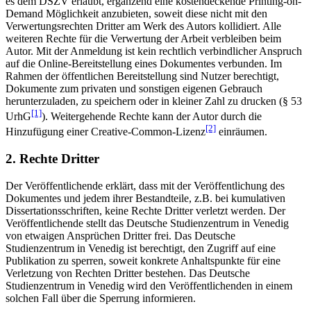
es dem DSZV erlaubt, ergänzend eine kostendeckende Printing-on-
Demand Möglichkeit anzubieten, soweit diese nicht mit den
Verwertungsrechten Dritter am Werk des Autors kollidiert. Alle
weiteren Rechte für die Verwertung der Arbeit verbleiben beim
Autor. Mit der Anmeldung ist kein rechtlich verbindlicher Anspruch
auf die Online-Bereitstellung eines Dokumentes verbunden. Im
Rahmen der öffentlichen Bereitstellung sind Nutzer berechtigt,
Dokumente zum privaten und sonstigen eigenen Gebrauch
herunterzuladen, zu speichern oder in kleiner Zahl zu drucken (§ 53
[1]
UrhG
). Weitergehende Rechte kann der Autor durch die
[2]
Hinzufügung einer Creative-Common-Lizenz
einräumen.
2. Rechte Dritter
Der Veröffentlichende erklärt, dass mit der Veröffentlichung des
Dokumentes und jedem ihrer Bestandteile, z.B. bei kumulativen
Dissertationsschriften, keine Rechte Dritter verletzt werden. Der
Veröffentlichende stellt das Deutsche Studienzentrum in Venedig
von etwaigen Ansprüchen Dritter frei. Das Deutsche
Studienzentrum in Venedig ist berechtigt, den Zugriff auf eine
Publikation zu sperren, soweit konkrete Anhaltspunkte für eine
Verletzung von Rechten Dritter bestehen. Das Deutsche
Studienzentrum in Venedig wird den Veröffentlichenden in einem
solchen Fall über die Sperrung informieren.