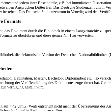
mentes und jedem ihrer Bestandteile, z.B. bei kumulativen Dissertations
etwaigen Ansprüchen Dritter frei. Das Deutsche Studienzentrum in Vened
er bestehen. Das Deutsche Studienzentrum in Venedig wird den Veröffen
re Formate
das Dokument durch die Bibliothek in einem Langzeitarchiv zu speiche
 Formate zu überführen und diese gemäß Nr. 1 zu verwerten.
 Bibliothek die elektronische Version der Deutschen Nationalbibliothe
rbeiten
ation, Habilitation, Master-, Bachelor-, Diplomarbeit etc.), so versich
ichtung der Veröffentlichung des Dokumentes zugestimmt hat. Gehört zu
 zur Verfügung gestellt wird.
ng auf § 42 UrhG (Werk entspricht nicht mehr der Überzeugung des Au
zlichen Aufwand in Rechnung zu stellen.