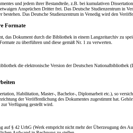
mentes und jedem ihrer Bestandteile, z.B. bei kumulativen Dissertations
etwaigen Ansprüchen Dritter frei. Das Deutsche Studienzentrum in Vened
er bestehen. Das Deutsche Studienzentrum in Venedig wird den Veröffen
re Formate
das Dokument durch die Bibliothek in einem Langzeitarchiv zu speiche
 Formate zu überführen und diese gemäß Nr. 1 zu verwerten.
 Bibliothek die elektronische Version der Deutschen Nationalbibliothe
rbeiten
ation, Habilitation, Master-, Bachelor-, Diplomarbeit etc.), so versich
ichtung der Veröffentlichung des Dokumentes zugestimmt hat. Gehört zu
 zur Verfügung gestellt wird.
ng auf § 42 UrhG (Werk entspricht nicht mehr der Überzeugung des Au
zlichen Aufwand in Rechnung zu stellen.