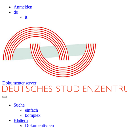
Anmelden
de
it
Dokumentenserver
Suche
einfach
komplex
Blättern
Dokumenttypen