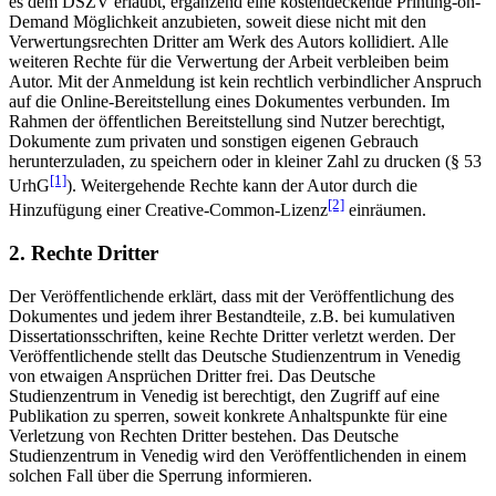
es dem DSZV erlaubt, ergänzend eine kostendeckende Printing-on-
Demand Möglichkeit anzubieten, soweit diese nicht mit den
Verwertungsrechten Dritter am Werk des Autors kollidiert. Alle
weiteren Rechte für die Verwertung der Arbeit verbleiben beim
Autor. Mit der Anmeldung ist kein rechtlich verbindlicher Anspruch
auf die Online-Bereitstellung eines Dokumentes verbunden. Im
Rahmen der öffentlichen Bereitstellung sind Nutzer berechtigt,
Dokumente zum privaten und sonstigen eigenen Gebrauch
herunterzuladen, zu speichern oder in kleiner Zahl zu drucken (§ 53
[1]
UrhG
). Weitergehende Rechte kann der Autor durch die
[2]
Hinzufügung einer Creative-Common-Lizenz
einräumen.
2. Rechte Dritter
Der Veröffentlichende erklärt, dass mit der Veröffentlichung des
Dokumentes und jedem ihrer Bestandteile, z.B. bei kumulativen
Dissertationsschriften, keine Rechte Dritter verletzt werden. Der
Veröffentlichende stellt das Deutsche Studienzentrum in Venedig
von etwaigen Ansprüchen Dritter frei. Das Deutsche
Studienzentrum in Venedig ist berechtigt, den Zugriff auf eine
Publikation zu sperren, soweit konkrete Anhaltspunkte für eine
Verletzung von Rechten Dritter bestehen. Das Deutsche
Studienzentrum in Venedig wird den Veröffentlichenden in einem
solchen Fall über die Sperrung informieren.