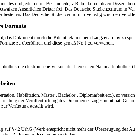
mentes und jedem ihrer Bestandteile, z.B. bei kumulativen Dissertations
etwaigen Ansprüchen Dritter frei. Das Deutsche Studienzentrum in Vened
er bestehen. Das Deutsche Studienzentrum in Venedig wird den Veröffen
re Formate
das Dokument durch die Bibliothek in einem Langzeitarchiv zu speiche
 Formate zu überführen und diese gemäß Nr. 1 zu verwerten.
 Bibliothek die elektronische Version der Deutschen Nationalbibliothe
rbeiten
ation, Habilitation, Master-, Bachelor-, Diplomarbeit etc.), so versich
ichtung der Veröffentlichung des Dokumentes zugestimmt hat. Gehört zu
 zur Verfügung gestellt wird.
ng auf § 42 UrhG (Werk entspricht nicht mehr der Überzeugung des Au
zlichen Aufwand in Rechnung zu stellen.