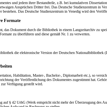
mentes und jedem ihrer Bestandteile, z.B. bei kumulativen Dissertations
etwaigen Ansprüchen Dritter frei. Das Deutsche Studienzentrum in Vened
er bestehen. Das Deutsche Studienzentrum in Venedig wird den Veröffen
re Formate
das Dokument durch die Bibliothek in einem Langzeitarchiv zu speiche
 Formate zu überführen und diese gemäß Nr. 1 zu verwerten.
 Bibliothek die elektronische Version der Deutschen Nationalbibliothe
rbeiten
ation, Habilitation, Master-, Bachelor-, Diplomarbeit etc.), so versich
ichtung der Veröffentlichung des Dokumentes zugestimmt hat. Gehört zu
 zur Verfügung gestellt wird.
ng auf § 42 UrhG (Werk entspricht nicht mehr der Überzeugung des Au
zlichen Aufwand in Rechnung zu stellen.