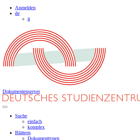
Anmelden
de
it
Dokumentenserver
Suche
einfach
komplex
Blättern
Dokumenttypen