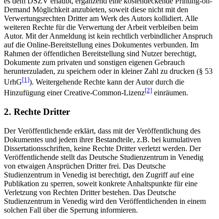
es dem DSZV erlaubt, ergänzend eine kostendeckende Printing-on-
Demand Möglichkeit anzubieten, soweit diese nicht mit den
Verwertungsrechten Dritter am Werk des Autors kollidiert. Alle
weiteren Rechte für die Verwertung der Arbeit verbleiben beim
Autor. Mit der Anmeldung ist kein rechtlich verbindlicher Anspruch
auf die Online-Bereitstellung eines Dokumentes verbunden. Im
Rahmen der öffentlichen Bereitstellung sind Nutzer berechtigt,
Dokumente zum privaten und sonstigen eigenen Gebrauch
herunterzuladen, zu speichern oder in kleiner Zahl zu drucken (§ 53
[1]
UrhG
). Weitergehende Rechte kann der Autor durch die
[2]
Hinzufügung einer Creative-Common-Lizenz
einräumen.
2. Rechte Dritter
Der Veröffentlichende erklärt, dass mit der Veröffentlichung des
Dokumentes und jedem ihrer Bestandteile, z.B. bei kumulativen
Dissertationsschriften, keine Rechte Dritter verletzt werden. Der
Veröffentlichende stellt das Deutsche Studienzentrum in Venedig
von etwaigen Ansprüchen Dritter frei. Das Deutsche
Studienzentrum in Venedig ist berechtigt, den Zugriff auf eine
Publikation zu sperren, soweit konkrete Anhaltspunkte für eine
Verletzung von Rechten Dritter bestehen. Das Deutsche
Studienzentrum in Venedig wird den Veröffentlichenden in einem
solchen Fall über die Sperrung informieren.