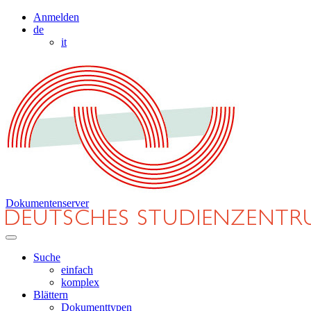
Anmelden
de
it
Dokumentenserver
Suche
einfach
komplex
Blättern
Dokumenttypen