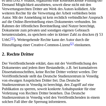
es dem DSZV erlaubt, ergänzend eine kostendeckende Printing-on-
Demand Möglichkeit anzubieten, soweit diese nicht mit den
Verwertungsrechten Dritter am Werk des Autors kollidiert. Alle
weiteren Rechte für die Verwertung der Arbeit verbleiben beim
Autor. Mit der Anmeldung ist kein rechtlich verbindlicher Anspruch
auf die Online-Bereitstellung eines Dokumentes verbunden. Im
Rahmen der öffentlichen Bereitstellung sind Nutzer berechtigt,
Dokumente zum privaten und sonstigen eigenen Gebrauch
herunterzuladen, zu speichern oder in kleiner Zahl zu drucken (§ 53
[1]
UrhG
). Weitergehende Rechte kann der Autor durch die
[2]
Hinzufügung einer Creative-Common-Lizenz
einräumen.
2. Rechte Dritter
Der Veröffentlichende erklärt, dass mit der Veröffentlichung des
Dokumentes und jedem ihrer Bestandteile, z.B. bei kumulativen
Dissertationsschriften, keine Rechte Dritter verletzt werden. Der
Veröffentlichende stellt das Deutsche Studienzentrum in Venedig
von etwaigen Ansprüchen Dritter frei. Das Deutsche
Studienzentrum in Venedig ist berechtigt, den Zugriff auf eine
Publikation zu sperren, soweit konkrete Anhaltspunkte für eine
Verletzung von Rechten Dritter bestehen. Das Deutsche
Studienzentrum in Venedig wird den Veröffentlichenden in einem
solchen Fall über die Sperrung informieren.