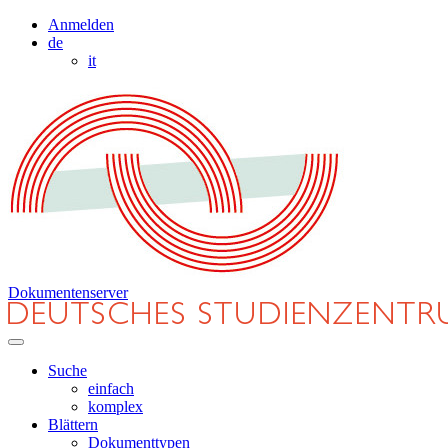
Anmelden
de
it
Dokumentenserver
Suche
einfach
komplex
Blättern
Dokumenttypen