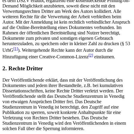
es dem DSZV erlaubt, ergänzend eine kostendeckende Printing-on-
Demand Möglichkeit anzubieten, soweit diese nicht mit den
Verwertungsrechten Dritter am Werk des Autors kollidiert. Alle
weiteren Rechte für die Verwertung der Arbeit verbleiben beim
Autor. Mit der Anmeldung ist kein rechtlich verbindlicher Anspruch
auf die Online-Bereitstellung eines Dokumentes verbunden. Im
Rahmen der öffentlichen Bereitstellung sind Nutzer berechtigt,
Dokumente zum privaten und sonstigen eigenen Gebrauch
herunterzuladen, zu speichern oder in kleiner Zahl zu drucken (§ 53
[1]
UrhG
). Weitergehende Rechte kann der Autor durch die
[2]
Hinzufügung einer Creative-Common-Lizenz
einräumen.
2. Rechte Dritter
Der Veröffentlichende erklärt, dass mit der Veröffentlichung des
Dokumentes und jedem ihrer Bestandteile, z.B. bei kumulativen
Dissertationsschriften, keine Rechte Dritter verletzt werden. Der
Veröffentlichende stellt das Deutsche Studienzentrum in Venedig
von etwaigen Ansprüchen Dritter frei. Das Deutsche
Studienzentrum in Venedig ist berechtigt, den Zugriff auf eine
Publikation zu sperren, soweit konkrete Anhaltspunkte für eine
Verletzung von Rechten Dritter bestehen. Das Deutsche
Studienzentrum in Venedig wird den Veröffentlichenden in einem
solchen Fall über die Sperrung informieren.