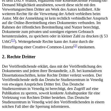
es dem DSZV erlaubt, ergänzend eine kostendeckende Printing-on-
Demand Möglichkeit anzubieten, soweit diese nicht mit den
Verwertungsrechten Dritter am Werk des Autors kollidiert. Alle
weiteren Rechte für die Verwertung der Arbeit verbleiben beim
Autor. Mit der Anmeldung ist kein rechtlich verbindlicher Anspruch
auf die Online-Bereitstellung eines Dokumentes verbunden. Im
Rahmen der öffentlichen Bereitstellung sind Nutzer berechtigt,
Dokumente zum privaten und sonstigen eigenen Gebrauch
herunterzuladen, zu speichern oder in kleiner Zahl zu drucken (§ 53
[1]
UrhG
). Weitergehende Rechte kann der Autor durch die
[2]
Hinzufügung einer Creative-Common-Lizenz
einräumen.
2. Rechte Dritter
Der Veröffentlichende erklärt, dass mit der Veröffentlichung des
Dokumentes und jedem ihrer Bestandteile, z.B. bei kumulativen
Dissertationsschriften, keine Rechte Dritter verletzt werden. Der
Veröffentlichende stellt das Deutsche Studienzentrum in Venedig
von etwaigen Ansprüchen Dritter frei. Das Deutsche
Studienzentrum in Venedig ist berechtigt, den Zugriff auf eine
Publikation zu sperren, soweit konkrete Anhaltspunkte für eine
Verletzung von Rechten Dritter bestehen. Das Deutsche
Studienzentrum in Venedig wird den Veröffentlichenden in einem
solchen Fall über die Sperrung informieren.