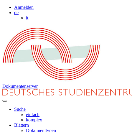
Anmelden
de
it
Dokumentenserver
Suche
einfach
komplex
Blättern
Dokumenttypen