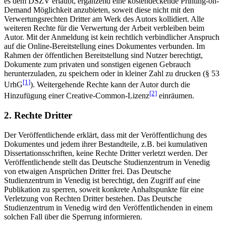
es dem DSZV erlaubt, ergänzend eine kostendeckende Printing-on-
Demand Möglichkeit anzubieten, soweit diese nicht mit den
Verwertungsrechten Dritter am Werk des Autors kollidiert. Alle
weiteren Rechte für die Verwertung der Arbeit verbleiben beim
Autor. Mit der Anmeldung ist kein rechtlich verbindlicher Anspruch
auf die Online-Bereitstellung eines Dokumentes verbunden. Im
Rahmen der öffentlichen Bereitstellung sind Nutzer berechtigt,
Dokumente zum privaten und sonstigen eigenen Gebrauch
herunterzuladen, zu speichern oder in kleiner Zahl zu drucken (§ 53
[1]
UrhG
). Weitergehende Rechte kann der Autor durch die
[2]
Hinzufügung einer Creative-Common-Lizenz
einräumen.
2. Rechte Dritter
Der Veröffentlichende erklärt, dass mit der Veröffentlichung des
Dokumentes und jedem ihrer Bestandteile, z.B. bei kumulativen
Dissertationsschriften, keine Rechte Dritter verletzt werden. Der
Veröffentlichende stellt das Deutsche Studienzentrum in Venedig
von etwaigen Ansprüchen Dritter frei. Das Deutsche
Studienzentrum in Venedig ist berechtigt, den Zugriff auf eine
Publikation zu sperren, soweit konkrete Anhaltspunkte für eine
Verletzung von Rechten Dritter bestehen. Das Deutsche
Studienzentrum in Venedig wird den Veröffentlichenden in einem
solchen Fall über die Sperrung informieren.