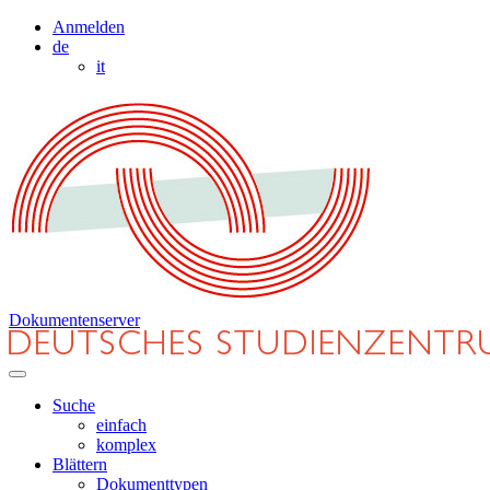
Anmelden
de
it
Dokumentenserver
Suche
einfach
komplex
Blättern
Dokumenttypen